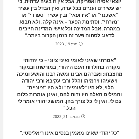
יוצאי אסיה ואפריקה, אבל אין זו בעיה עדתית, כי
יש עשירים ועניים בכל עדה, ואין הבדל בין עשיר
"אשכנזי" או "אירופאי" ובין עשיר "ספרדי" או
"מזרחי". וסתימת הפער – אינה קלה, ולא תבוא
במהרה, אבל המדינה וכל אישי המדינה חייבים
לדאוג לסתום פער זה בזמן הקרוב ביותר."
מרץ 19, 2023
"אמרתי שאיני לאומי ואיני ציוני – כי יהדותי
מקורה בתולדות העם היהודי, במורשתו ובמקור
מחצבתו; ואברהם אבינו ומשה רבנו והושע ומיכה
וישעיהו וירמיהו והלל ורבי עקיבא ורבי יהודה
הלוי, לא היו "לאומיים" ולא היו "ציוניים".
והמילים האלה היו זרות להם, ואינן אומרות כלום
גם לי. ואין לי כל צורך בהן. המושג יהודי אומר לי
הכל."
נובמבר 21, 2022
"כל יהודי שאינו מאמין בנסים אינו ריאליסטי."