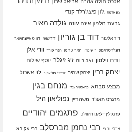
בנימין נתניהו
אריאל שרון
אלכס חולה אהבה
ג'ון פיצג'רלד קנדי
ג'ון אדמס
גולדה מאיר
גבעת חלפון אינה עונה
דוד בן גוריון
דוד אלעזר
דוד שושן
דווייט אייזנהאואר
וודי אלן
דונלד טראמפ
הארי טרומן
הנרי פורד
דן שומרון
זיג זיגלר
וודרו וילסון
יוסף שילוח
זאב רווח
יצחק רבין
לוי אשכול
יצחק שמיר
ישראל פוליאקוב
מנחם בגין
מבצע סבתא
מהאטמה גנדי
נפוליאון היל
מרגרט תאצ'ר
משה דיין
פתגמים יהודיים
פרנקלין דלאנו רוזוולט
רבי נחמן מברסלב
רבי עקיבא
צרלי וחצי