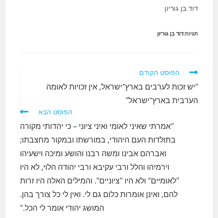
דוד בן גוריון
תגיות:
דוד בן גוריון
לקרוא
הפוסט הקודם
מאמרים
"יש זכות לערבים בארץ־ישראל, אין זכויות לאומה
נוספים
הערבית בארץ־ישראל"
הפוסט הבא
"אמרתי שאיני לאומי ואיני ציוני – כי יהדותי מקורה
בתולדות העם היהודי, במורשתו ובמקור מחצבתו;
ואברהם אבינו ומשה רבנו והושע ומיכה וישעיהו
וירמיהו והלל ורבי עקיבא ורבי יהודה הלוי, לא היו
"לאומיים" ולא היו "ציוניים". והמילים האלה היו זרות
להם, ואינן אומרות כלום גם לי. ואין לי כל צורך בהן.
המושג יהודי אומר לי הכל."