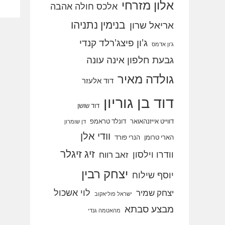
אלון מזרחי
אלכס חולה אהבה
בנימין נתניהו
אריאל שרון
ג'ון פיצג'רלד קנדי
ג'ון אדמס
גבעת חלפון אינה עונה
גולדה מאיר
דוד אלעזר
דוד בן גוריון
דוד שושן
דווייט אייזנהאואר
דונלד טראמפ
דן שומרון
וודי אלן
הארי טרומן
הנרי פורד
זיג זיגלר
וודרו וילסון
זאב רווח
יצחק רבין
יוסף שילוח
לוי אשכול
יצחק שמיר
ישראל פוליאקוב
מבצע סבתא
מהאטמה גנדי