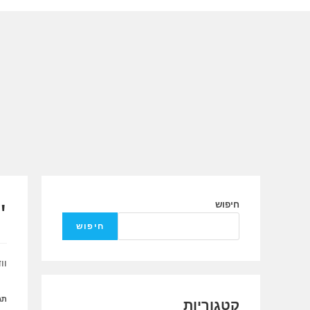
Ski
t
conten
"
חיפוש
חיפוש
וו
תג
קטגוריות