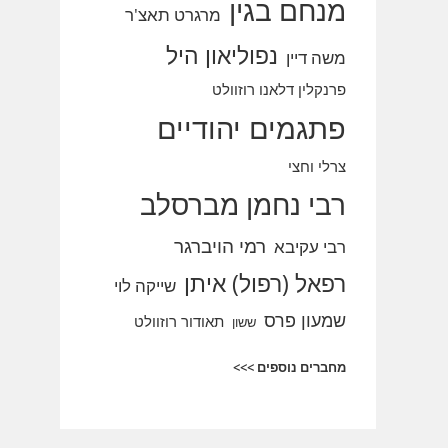
מנחם בגין
מרגרט תאצ'ר
נפוליאון היל
משה דיין
פרנקלין דלאנו רוזוולט
פתגמים יהודיים
צרלי וחצי
רבי נחמן מברסלב
רמי הויברגר
רבי עקיבא
רפאל (רפול) איתן
שייקה לוי
שמעון פרס
תאודור רוזוולט
ששון
מחברים נוספים >>>