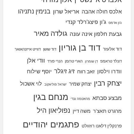
בנימין נתניהו
אריאל שרון
אלכס חולה אהבה
ג'ון פיצג'רלד קנדי
ג'ון אדמס
גולדה מאיר
גבעת חלפון אינה עונה
דוד בן גוריון
דוד אלעזר
דוד שושן
דווייט אייזנהאואר
וודי אלן
דונלד טראמפ
הארי טרומן
הנרי פורד
דן שומרון
זיג זיגלר
וודרו וילסון
יוסף שילוח
זאב רווח
יצחק רבין
לוי אשכול
יצחק שמיר
ישראל פוליאקוב
מנחם בגין
מבצע סבתא
מהאטמה גנדי
נפוליאון היל
מרגרט תאצ'ר
משה דיין
פתגמים יהודיים
פרנקלין דלאנו רוזוולט