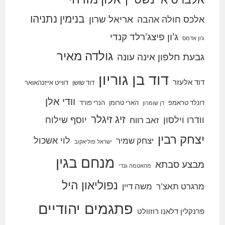
בנימין נתניהו
אריאל שרון
אלכס חולה אהבה
ג'ון פיצג'רלד קנדי
ג'ון אדמס
גולדה מאיר
גבעת חלפון אינה עונה
דוד בן גוריון
דוד אלעזר
דוד שושן
דווייט אייזנהאואר
וודי אלן
דונלד טראמפ
הארי טרומן
הנרי פורד
דן שומרון
זיג זיגלר
וודרו וילסון
יוסף שילוח
זאב רווח
יצחק רבין
לוי אשכול
יצחק שמיר
ישראל פוליאקוב
מנחם בגין
מבצע סבתא
מהאטמה גנדי
נפוליאון היל
מרגרט תאצ'ר
משה דיין
פתגמים יהודיים
פרנקלין דלאנו רוזוולט