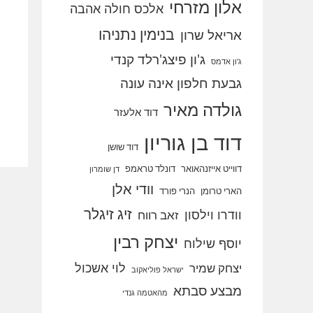
אלון מזרחי
אלכס חולה אהבה
בנימין נתניהו
אריאל שרון
ג'ון פיצג'רלד קנדי
ג'ון אדמס
גבעת חלפון אינה עונה
גולדה מאיר
דוד אלעזר
דוד בן גוריון
דוד שושן
דווייט אייזנהאואר
דונלד טראמפ
דן שומרון
וודי אלן
הארי טרומן
הנרי פורד
זיג זיגלר
וודרו וילסון
זאב רווח
יצחק רבין
יוסף שילוח
לוי אשכול
יצחק שמיר
ישראל פוליאקוב
מבצע סבתא
מהאטמה גנדי