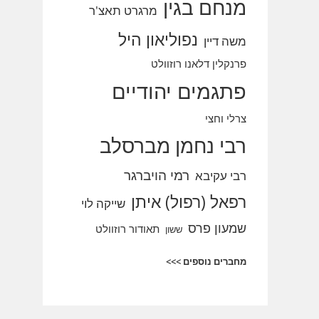
מנחם בגין
מרגרט תאצ'ר
נפוליאון היל
משה דיין
פרנקלין דלאנו רוזוולט
פתגמים יהודיים
צרלי וחצי
רבי נחמן מברסלב
רמי הויברגר
רבי עקיבא
רפאל (רפול) איתן
שייקה לוי
שמעון פרס
תאודור רוזוולט
ששון
מחברים נוספים >>>