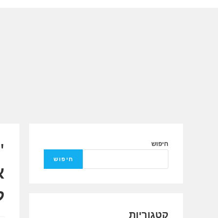
Ski
t
conten
"
חיפוש
חיפוש
א
ל
קטגוריות