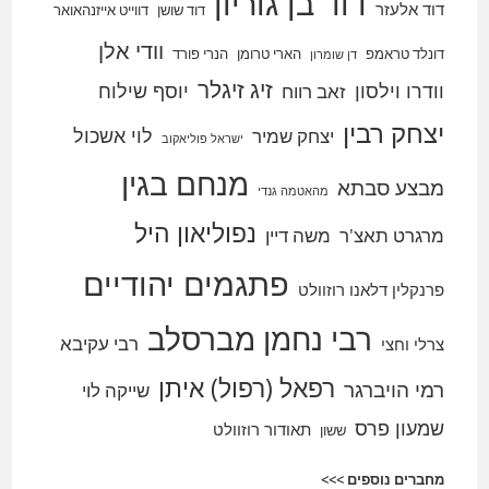
דוד בן גוריון
דוד אלעזר
דוד שושן
דווייט אייזנהאואר
וודי אלן
דונלד טראמפ
הארי טרומן
הנרי פורד
דן שומרון
זיג זיגלר
וודרו וילסון
יוסף שילוח
זאב רווח
יצחק רבין
לוי אשכול
יצחק שמיר
ישראל פוליאקוב
מנחם בגין
מבצע סבתא
מהאטמה גנדי
נפוליאון היל
מרגרט תאצ'ר
משה דיין
פתגמים יהודיים
פרנקלין דלאנו רוזוולט
רבי נחמן מברסלב
רבי עקיבא
צרלי וחצי
רפאל (רפול) איתן
רמי הויברגר
שייקה לוי
שמעון פרס
תאודור רוזוולט
ששון
מחברים נוספים >>>