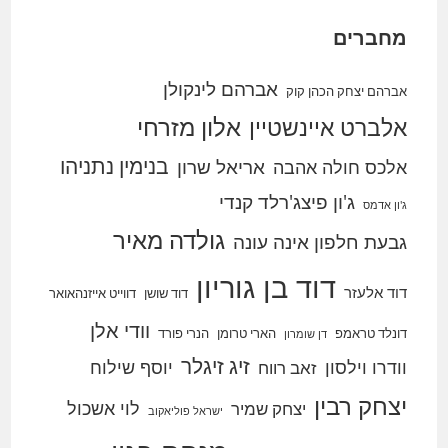
מחברים
אברהם לינקולן
אברהם יצחק הכהן קוק
אלברט איינשטיין
אלון מזרחי
בנימין נתניהו
אריאל שרון
אלכס חולה אהבה
ג'ון פיצג'רלד קנדי
ג'ון אדמס
גולדה מאיר
גבעת חלפון אינה עונה
דוד בן גוריון
דוד אלעזר
דוד שושן
דווייט אייזנהאואר
וודי אלן
דונלד טראמפ
הארי טרומן
הנרי פורד
דן שומרון
זיג זיגלר
וודרו וילסון
יוסף שילוח
זאב רווח
יצחק רבין
לוי אשכול
יצחק שמיר
ישראל פוליאקוב