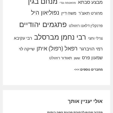
מנחם בגין
מבצע סבתא
מהאטמה גנדי
נפוליאון היל
מרגרט תאצ'ר
משה דיין
פתגמים יהודיים
פרנקלין דלאנו רוזוולט
רבי נחמן מברסלב
רבי עקיבא
צרלי וחצי
רפאל (רפול) איתן
רמי הויברגר
שייקה לוי
שמעון פרס
תאודור רוזוולט
ששון
מחברים נוספים >>>
אולי יעניין אותך
מדריך מקיף לבחירת מכונת קפה ביתית