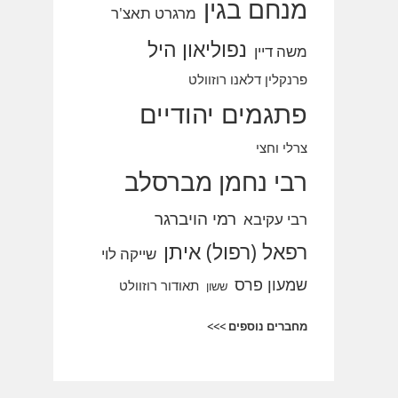
מנחם בגין
מרגרט תאצ'ר
נפוליאון היל
משה דיין
פרנקלין דלאנו רוזוולט
פתגמים יהודיים
צרלי וחצי
רבי נחמן מברסלב
רמי הויברגר
רבי עקיבא
רפאל (רפול) איתן
שייקה לוי
שמעון פרס
תאודור רוזוולט
ששון
מחברים נוספים >>>