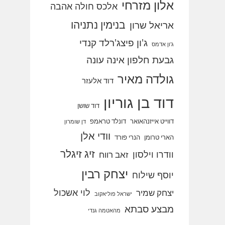
אלון מזרחי
אלכס חולה אהבה
בנימין נתניהו
אריאל שרון
ג'ון פיצג'רלד קנדי
ג'ון אדמס
גבעת חלפון אינה עונה
גולדה מאיר
דוד אלעזר
דוד בן גוריון
דוד שושן
דווייט אייזנהאואר
דונלד טראמפ
דן שומרון
וודי אלן
הארי טרומן
הנרי פורד
זיג זיגלר
וודרו וילסון
זאב רווח
יצחק רבין
יוסף שילוח
לוי אשכול
יצחק שמיר
ישראל פוליאקוב
מבצע סבתא
מהאטמה גנדי