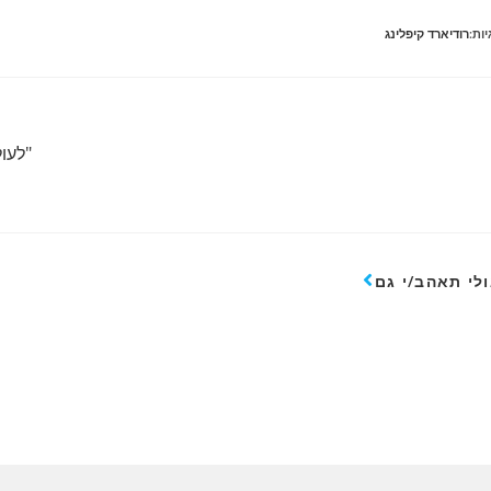
יות:
רודיארד קיפלינג
רוא
מרים
"לעול
ספים
לי תאהב/י גם