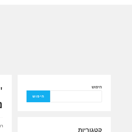
Ski
t
conten
"
חיפוש
חיפוש
נ
רו
קטגוריות