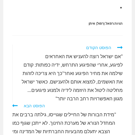
תגיות:
רפאל (רפול) איתן
לקרוא
הפוסט הקודם
מאמרים
"אם ישראל רוצה להעניש את האחראים
נוספים
לפיגוע, אחרי שהפיגוע התרחש, ידיה כפותות: קודם
שילמה את מחיר הפיגוע ואחר־כך היא צריכה לזהות
את האשמים, למצוא אותם ולהענישם. כאשר ישראל
מחליטה ליטול את היוזמה לידיה ולמנוע פיגועים…
מגוון האפשרויות רחב הרבה יותר"
הפוסט הבא
"מידת הבורות של החיילים שגוייסו, גילתה ברבים את
המחדל הנורא של מערכת החינוך. לא ייתכן שגוף כמו
הצבא יתעלם מהבעיות החברתיות של המדינה ומי