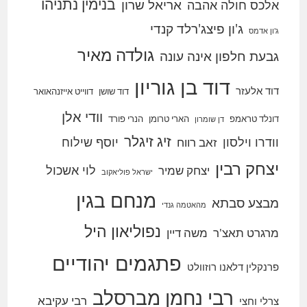
בנימין נתניהו
אריאל שרון
אלכס חולה אהבה
ג'ון פיצג'רלד קנדי
ג'ון אדמס
גולדה מאיר
גבעת חלפון אינה עונה
דוד בן גוריון
דוד אלעזר
דוד שושן
דווייט אייזנהאואר
וודי אלן
דונלד טראמפ
הארי טרומן
הנרי פורד
דן שומרון
זיג זיגלר
וודרו וילסון
יוסף שילוח
זאב רווח
יצחק רבין
לוי אשכול
יצחק שמיר
ישראל פוליאקוב
מנחם בגין
מבצע סבתא
מהאטמה גנדי
נפוליאון היל
מרגרט תאצ'ר
משה דיין
פתגמים יהודיים
פרנקלין דלאנו רוזוולט
רבי נחמן מברסלב
רבי עקיבא
צרלי וחצי