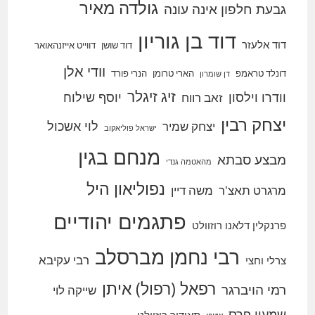
גולדה מאיר
גבעת חלפון אינה עונה
דוד בן גוריון
דוד אלעזר
דוד שושן
דווייט אייזנהאואר
וודי אלן
דונלד טראמפ
הארי טרומן
הנרי פורד
דן שומרון
זיג זיגלר
וודרו וילסון
יוסף שילוח
זאב רווח
יצחק רבין
לוי אשכול
יצחק שמיר
ישראל פוליאקוב
מנחם בגין
מבצע סבתא
מהאטמה גנדי
נפוליאון היל
מרגרט תאצ'ר
משה דיין
פתגמים יהודיים
פרנקלין דלאנו רוזוולט
רבי נחמן מברסלב
רבי עקיבא
צרלי וחצי
רפאל (רפול) איתן
רמי הויברגר
שייקה לוי
שמעון פרס