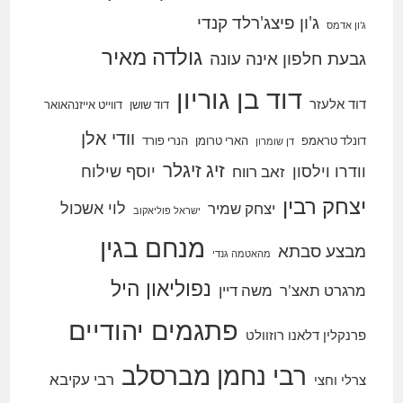
ג'ון פיצג'רלד קנדי
ג'ון אדמס
גולדה מאיר
גבעת חלפון אינה עונה
דוד בן גוריון
דוד אלעזר
דוד שושן
דווייט אייזנהאואר
וודי אלן
דונלד טראמפ
הארי טרומן
הנרי פורד
דן שומרון
זיג זיגלר
וודרו וילסון
יוסף שילוח
זאב רווח
יצחק רבין
לוי אשכול
יצחק שמיר
ישראל פוליאקוב
מנחם בגין
מבצע סבתא
מהאטמה גנדי
נפוליאון היל
מרגרט תאצ'ר
משה דיין
פתגמים יהודיים
פרנקלין דלאנו רוזוולט
רבי נחמן מברסלב
רבי עקיבא
צרלי וחצי