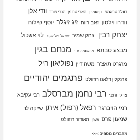
וודי אלן
דונלד טראמפ
הארי טרומן
הנרי פורד
דן שומרון
זיג זיגלר
וודרו וילסון
יוסף שילוח
זאב רווח
יצחק רבין
לוי אשכול
יצחק שמיר
ישראל פוליאקוב
מנחם בגין
מבצע סבתא
מהאטמה גנדי
נפוליאון היל
מרגרט תאצ'ר
משה דיין
פתגמים יהודיים
פרנקלין דלאנו רוזוולט
רבי נחמן מברסלב
רבי עקיבא
צרלי וחצי
רפאל (רפול) איתן
רמי הויברגר
שייקה לוי
שמעון פרס
תאודור רוזוולט
ששון
מחברים נוספים >>>