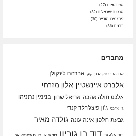
ספורטאים
(27)
סרטים ישראלים
(32)
פתגמים יהודיים
(30)
רבנים
(36)
מחברים
אברהם לינקולן
אברהם יצחק הכהן קוק
אלברט איינשטיין
אלון מזרחי
בנימין נתניהו
אריאל שרון
אלכס חולה אהבה
ג'ון פיצג'רלד קנדי
ג'ון אדמס
גולדה מאיר
גבעת חלפון אינה עונה
דוד בן גוריון
דוד אלעזר
דוד שושן
דווייט אייזנהאואר