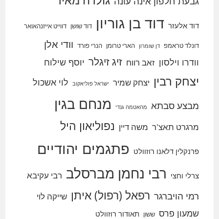
גולדה מאיר
גבעת חלפון אינה עונה
דוד בן גוריון
דוד אלעזר
דוד שושן
דווייט אייזנהאואר
וודי אלן
דונלד טראמפ
הארי טרומן
הנרי פורד
דן שומרון
זיג זיגלר
וודרו וילסון
יוסף שילוח
זאב רווח
יצחק רבין
לוי אשכול
יצחק שמיר
ישראל פוליאקוב
מנחם בגין
מבצע סבתא
מהאטמה גנדי
נפוליאון היל
מרגרט תאצ'ר
משה דיין
פתגמים יהודיים
פרנקלין דלאנו רוזוולט
רבי נחמן מברסלב
רבי עקיבא
צרלי וחצי
רפאל (רפול) איתן
רמי הויברגר
שייקה לוי
שמעון פרס
תאודור רוזוולט
ששון