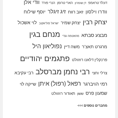
וודי אלן
דונלד טראמפ
הארי טרומן
הנרי פורד
דן שומרון
זיג זיגלר
וודרו וילסון
יוסף שילוח
זאב רווח
יצחק רבין
לוי אשכול
יצחק שמיר
ישראל פוליאקוב
מנחם בגין
מבצע סבתא
מהאטמה גנדי
נפוליאון היל
מרגרט תאצ'ר
משה דיין
פתגמים יהודיים
פרנקלין דלאנו רוזוולט
רבי נחמן מברסלב
רבי עקיבא
צרלי וחצי
רפאל (רפול) איתן
רמי הויברגר
שייקה לוי
שמעון פרס
תאודור רוזוולט
ששון
מחברים נוספים >>>