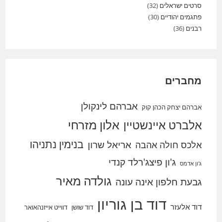
סרטים ישראלים
(32)
פתגמים יהודיים
(30)
רבנים
(36)
מחברים
אברהם לינקולן
אברהם יצחק הכהן קוק
אלברט איינשטיין
אלון מזרחי
בנימין נתניהו
אריאל שרון
אלכס חולה אהבה
ג'ון פיצג'רלד קנדי
ג'ון אדמס
גולדה מאיר
גבעת חלפון אינה עונה
דוד בן גוריון
דוד אלעזר
דוד שושן
דווייט אייזנהאואר